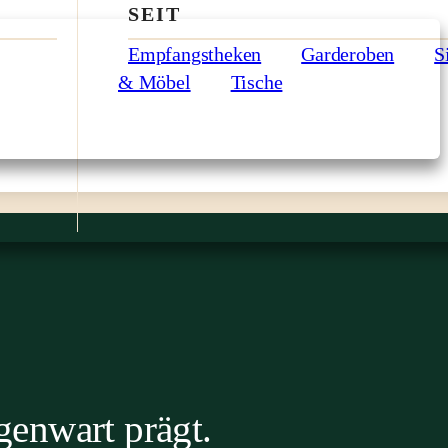
SEIT
Empfangstheken
Garderoben
S
& Möbel
Tische
genwart prägt.