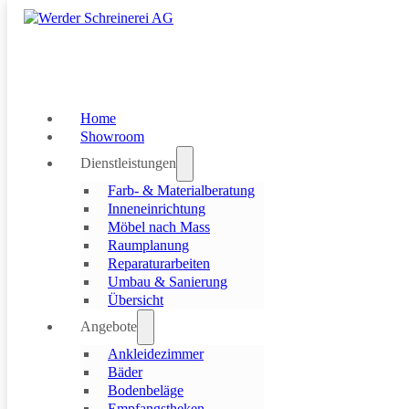
Skip to main content
Skip to footer
Home
Showroom
Dienstleistungen
Farb- & Materialberatung
Inneneinrichtung
Möbel nach Mass
Raumplanung
Reparaturarbeiten
Umbau & Sanierung
Übersicht
Angebote
Ankleidezimmer
Stilvolle Wa
Bäder
Bodenbeläge
Empfangstheken