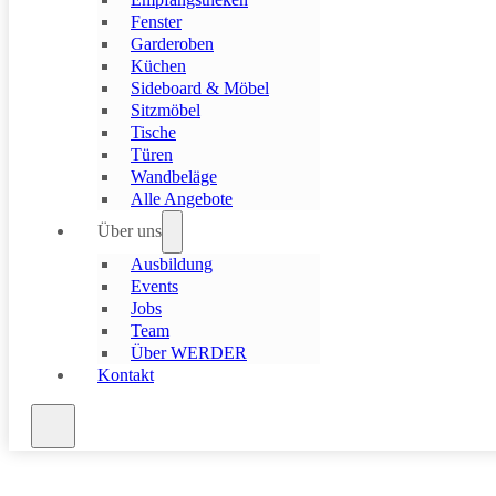
gestalten, dass sie nicht nur gut aussehen, sondern sich auch gut a
Fenster
funktionieren.
Garderoben
Küchen
Sideboard & Möbel
Sitzmöbel
Tische
Türen
Wandbeläge
Alle Angebote
Über uns
Ausbildung
Events
Jobs
Team
Über WERDER
Kontakt