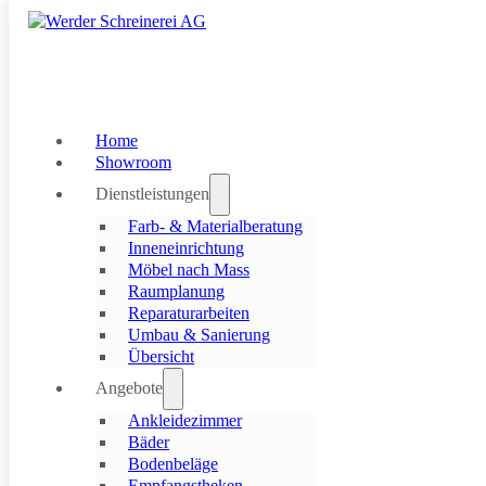
Skip to main content
Skip to footer
Home
Showroom
Dienstleistungen
Farb- & Materialberatung
Inneneinrichtung
Möbel nach Mass
Raumplanung
Reparaturarbeiten
Umbau & Sanierung
Übersicht
Angebote
Ankleidezimmer
Räume optimal planen
Bäder
Bodenbeläge
Die Werder Schreinerei AG unterstützt Sie dabei, Ihre Wohn- und
Empfangstheken