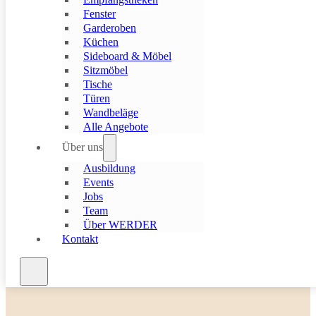
Wohnlösungen, die auf Ihre individuellen Wünsche und Bedürfnis
Fenster
Ob für den Wohnbereich, das Schlafzimmer, die Küche oder das Bü
Garderoben
Möbel, die nicht nur funktional, sondern auch optisch überzeugen.
Küchen
Sideboard & Möbel
Sitzmöbel
Tische
Türen
Wandbeläge
Alle Angebote
Über uns
Ausbildung
Events
Jobs
Team
Über WERDER
Kontakt