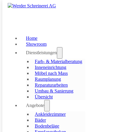
Skip to main content
Skip to footer
Home
Showroom
Dienstleistungen
Farb- & Materialberatung
Inneneinrichtung
Möbel nach Mass
Raumplanung
Reparaturarbeiten
Umbau & Sanierung
Übersicht
Angebote
Ankleidezimmer
Bäder
Bodenbeläge
Empfangstheken