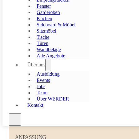
Fenster
Garderoben
Küchen
Sideboard & Möbel
Sitzmöbel
Tische
Türen
Wandbeläge
Alle Angebote
Über uns
Verlängern Sie die Lebensdauer Ihrer M
Ausbildung
Events
Auch die besten Möbel und Bauelemente brauchen hin und wieder
Jobs
Pflege, Reparatur oder Anpassung, damit sie Ihnen weiterhin Freud
Team
Die Werder Schreinerei AG steht Ihnen mit Sachverstand zur Seite
Über WERDER
bestehenden Einrichtungsstücke und Objekte wieder in Bestform z
Kontakt
ANPASSUNG