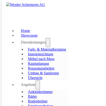
Skip to main content
Skip to footer
Home
Showroom
Dienstleistungen
Farb- & Materialberatung
Inneneinrichtung
Möbel nach Mass
Raumplanung
Reparaturarbeiten
Umbau & Sanierung
Übersicht
Angebote
Ankleidezimmer
Ihre Vision, unsere Mission
Bäder
Bodenbeläge
Bei der Werder Schreinerei AG erhalten Sie alles aus einer Hand –
Empfangstheken