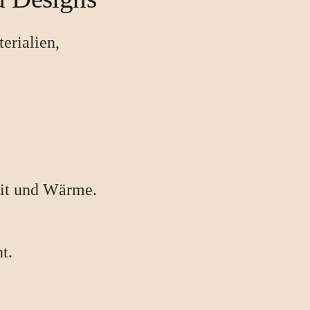
erialien,
eit und Wärme.
t.