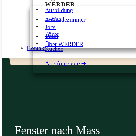
WERDER
Ausbildung
Events
Ankleidezimmer
Jobs
Bäder
Team
Über WERDER
Kontakt
Küchen
Alle Angebote ➜
Fenster nach Mass