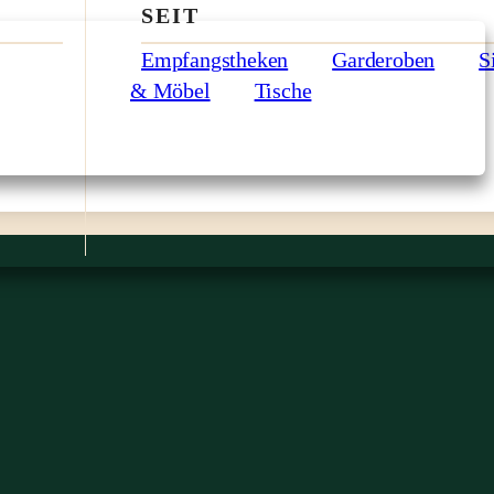
SEIT
Empfangstheken
Garderoben
S
& Möbel
Tische