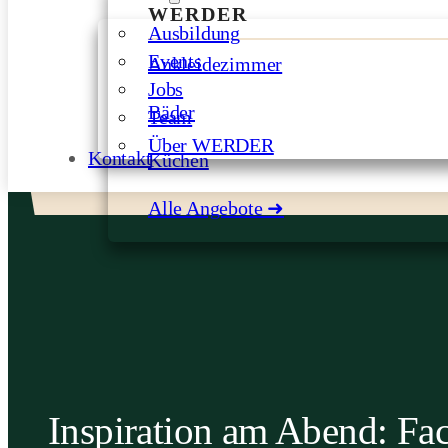
WERDER
Ausbildung
Events
Ankleidezimmer
Jobs
Bäder
Team
Über WERDER
Kontakt
Küchen
Alle Angebote ➜
Inspiration am Abend: Fac