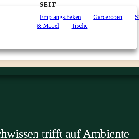
SEIT
Empfangstheken
Garderoben
S
& Möbel
Tische
hwissen trifft auf Ambiente